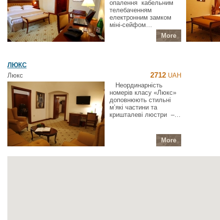
опалення кабельним
телебаченням
електронним замком
міні-сейфом…
More
ЛЮКС
2712
Люкс
UAH
Неординарність
номерів класу «Люкс»
доповнюють стильні
м’які частини та
кришталеві люстри –…
More