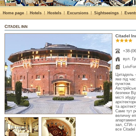
Home page
Hotels
Hostels
Excursions
Sightseeings
Event
CITADEL INN
Citadel In
+38-(06
вул. Г
LvivFo
Цитадель - 
яке під ча
пунктом.
Австрійськ
безпеки Ві
місті збуду
архітектор
та архітект
Саме тут р
величну еп
апартамент
зал, СПА- 
все Citadel