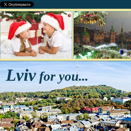
Lviv
for you...