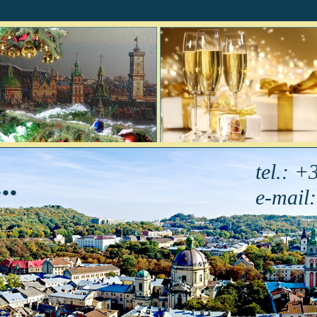
tel.: 
..
e-mail