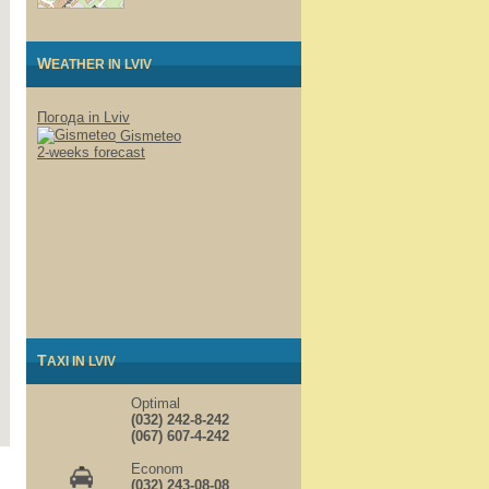
WEATHER IN LVIV
Погода in Lviv
Gismeteo
2-weeks forecast
TAXI IN LVIV
Optimal
(032) 242-8-242
(067) 607-4-242
Econom
(032) 243-08-08