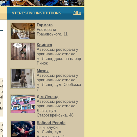
All »
INTERESTING INSTITUTIONS
Гармата
Ресторани
Грабовського, 11
Криївка
Авторські ресторани у
оригінальних стилях
м. Львів, десь на площі
Ринок
Мазох
Авторські ресторани у
оригінальних стилях
ою
м. Львів, вул. Сербська
би
7
ке
Дім Легенд
ні
Авторські ресторани у
і,
оригінальних стилях
им
Львів, вул.
Староєврейська, 48
Rafinad People
то
Нічні клуби
го
м. Львів, вул.
ка
Руданського, 1