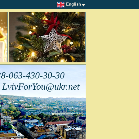
English
+38-063-430-30-30
: LvivForYou@ukr.net