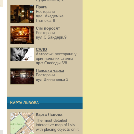
.
Прага
Ресторани
вул. Академіка
Гнатюка, 8
Сім поросят
Ресторани
вул.С.Бандери,9
САЛО
Авторські ресторани у
оригінальних стилях
пр-т Свободы 6/8
Панська чарка
Ресторани
вул.Винниченка 3
КАРТА ЛЬВОВА
Карта Львова
The most detailed
interactive map of Lviv
with placing objects on it