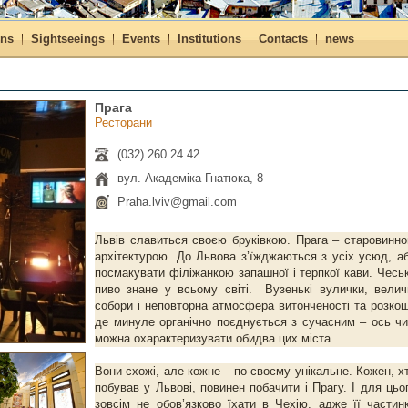
ons
Sightseeings
Events
Institutions
Contacts
news
Прага
Ресторани
(032) 260 24 42
вул. Академіка Гнатюка, 8
Praha.lviv@gmail.com
Львів славиться своєю бруківкою. Прага – старовинн
архітектурою. До Львова з’їжджаються з усіх усюд, а
посмакувати філіжанкою запашної і терпкої кави. Чесь
пиво знане у всьому світі. Вузенькі вулички, велич
собори і неповторна атмосфера витонченості та розкош
де минуле органічно поєднується з сучасним – ось ч
можна охарактеризувати обидва цих міста.
Вони схожі, але кожне – по-своєму унікальне. Кожен, х
побував у Львові, повинен побачити і Прагу. І для цьо
зовсім не обов’язково їхати в Чехію, адже її частин