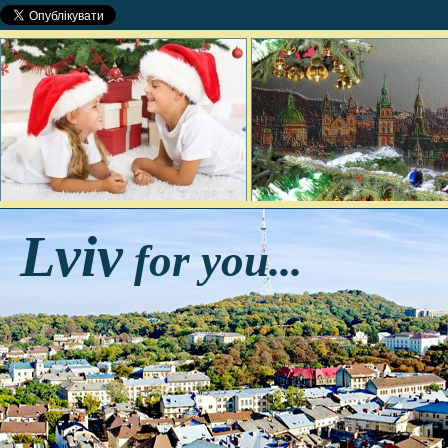
Lviv
for you...