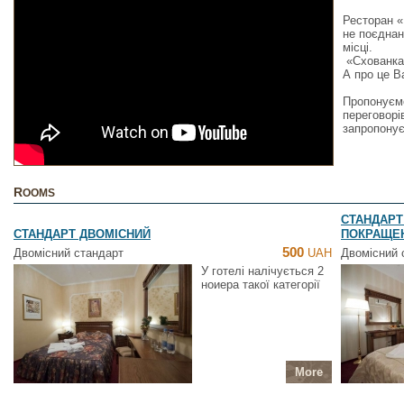
Ресторан «
не поєднан
місці.
«Схованка 
А про це В
Пропонуємо
переговорі
запропонує
ROOMS
СТАНДАРТ
СТАНДАРТ ДВОМІСНИЙ
ПОКРАЩЕ
500
Двомісний стандарт
UAH
Двомісний 
У готелі налічується 2
ноиера такої категорії
More